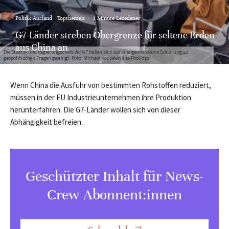
Politik Ausland
Topthemen
·
1 Minute Lesedauer
G7-Länder streben Obergrenze für seltene Erden
aus China an
Die Staats- und Regierungschefs der G7 haben sich auf eine gemeinsame Erklärung zu
geopolitischen Fragen geeinigt. Foto: Michael Kappeler/dpa-Pool/dpa
Wenn China die Ausfuhr von bestimmten Rohstoffen reduziert,
müssen in der EU Industrieunternehmen ihre Produktion
herunterfahren. Die G7-Länder wollen sich von dieser
Abhängigkeit befreien.
Geschützter Inhalt für News-
Crew Abonnent:innen