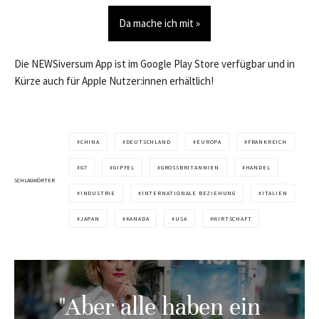
Da mache ich mit »
Die NEWSiversum App ist im Google Play Store verfügbar und in
Kürze auch für Apple Nutzer:innen erhältlich!
CHINA
DEUTSCHLAND
EUROPA
FRANKREICH
G7
GIPFEL
GROSSBRITANNIEN
HANDEL
SCHLAGWÖRTER
INDUSTRIE
INTERNATIONALE BEZIEHUNG
ITALIEN
JAPAN
KANADA
USA
WIRTSCHAFT
"Aber alle haben ein