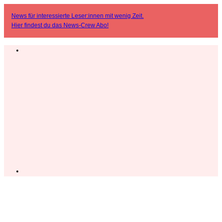
News für interessierte Leser:innen mit wenig Zeit.
Hier findest du das
News-Crew Abo
!