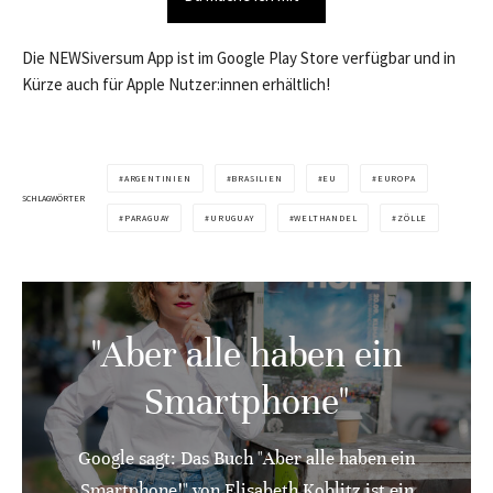
Die NEWSiversum App ist im Google Play Store verfügbar und in
Kürze auch für Apple Nutzer:innen erhältlich!
ARGENTINIEN
BRASILIEN
EU
EUROPA
SCHLAGWÖRTER
PARAGUAY
URUGUAY
WELTHANDEL
ZÖLLE
"Aber alle haben ein
Smartphone"
Google sagt: Das Buch "Aber alle haben ein
Smartphone!" von Elisabeth Koblitz ist ein