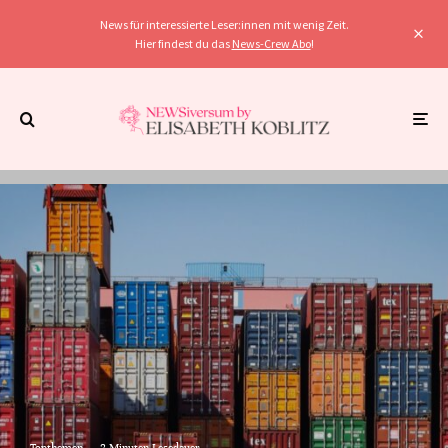
News für interessierte Leser:innen mit wenig Zeit.
Hier findest du das
News-Crew Abo
!
Topthemen
·
2 Minuten Lesedauer