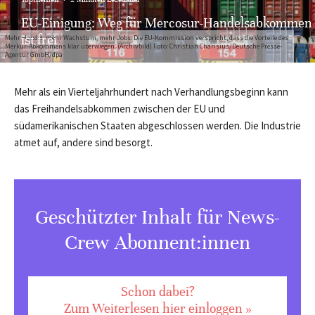
EU-Einigung: Weg für Mercosur-Handelsabkommen
ist frei
Mehr Handel, mehr Wachstum, mehr Jobs: Die EU-Kommission verspricht, dass die Vorteile des
Merkur-Abkommens klar überwiegen. (Archivbild) Foto: Christian Charisius/Deutsche Presse-
Agentur GmbH/dpa
Mehr als ein Vierteljahrhundert nach Verhandlungsbeginn kann
das Freihandelsabkommen zwischen der EU und
südamerikanischen Staaten abgeschlossen werden. Die Industrie
atmet auf, andere sind besorgt.
Geschützter Inhalt für News-
Crew Abonnent:innen
Schon dabei?
Zum Weiterlesen hier einloggen »