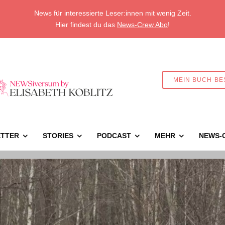
News für interessierte Leser:innen mit wenig Zeit.
Hier findest du das
News-Crew Abo
!
MEIN BUCH BE
TTER
STORIES
PODCAST
MEHR
NEWS-