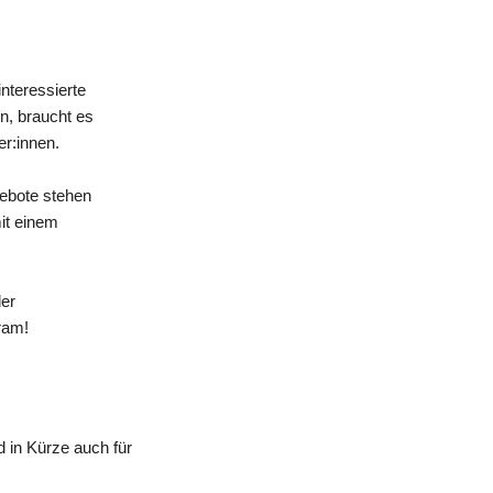
nteressierte
n, braucht es
er:innen.
gebote stehen
mit einem
der
ram!
 in Kürze auch für