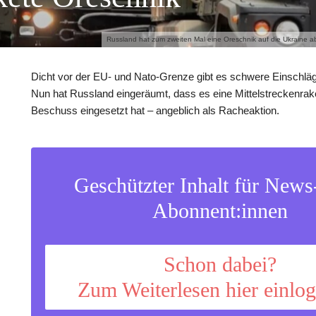
Russland hat zum zweiten Mal eine Oreschnik auf die Ukraine ab
Dicht vor der EU- und Nato-Grenze gibt es schwere Einschläg
Nun hat Russland eingeräumt, dass es eine Mittelstreckenrake
Beschuss eingesetzt hat – angeblich als Racheaktion.
Geschützter Inhalt für New
Abonnent:innen
Schon dabei?
Zum Weiterlesen hier einlo