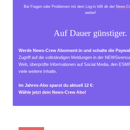
Bei Fragen oder Problemen mit dem Log-in hilft dir der
News-Cr
weiter!
Auf Dauer günstiger.
Werde News-Crew Abonnent:in und schalte die Paywal
Zugriff auf die vollständigen Meldungen in der NEWSivers
Web, überprüfte Informationen auf Social Media, den ES
viele weitere Inhalte.
Im Jahres-Abo sparst du aktuell 12 €:
Wähle jetzt dein News-Crew Abo!