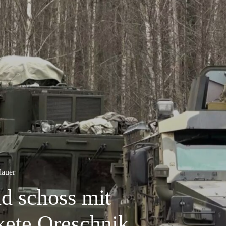
dauer
d schoss mit
kete Oreschnik