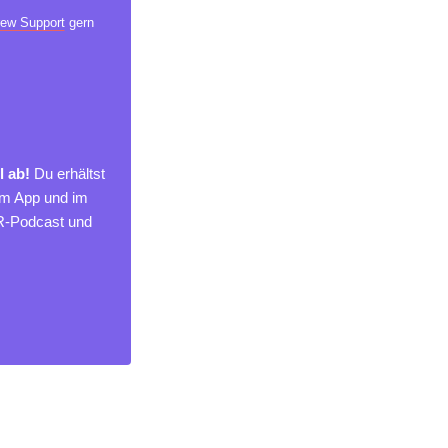
ew Support
gern
l ab!
Du erhältst
um App und im
MR-Podcast und