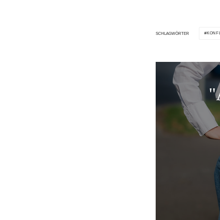
KONF
SCHLAGWÖRTER
"