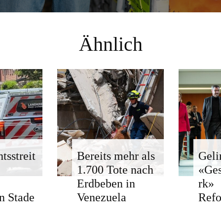
Ähnlich
tsstreit
Bereits mehr als
Geli
1.700 Tote nach
«Ge
Erdbeben in
rk»
n Stade
Venezuela
Ref