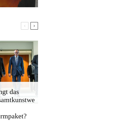
ngt das
samtkunstwe
ormpaket?