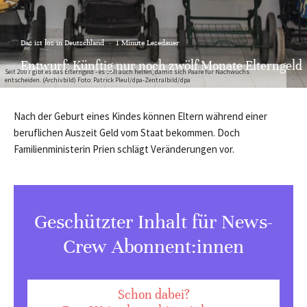
Das ist los in Deutschland
·
1 Minute Lesedauer
Entwurf: Künftig nur noch zwölf Monate Elterngeld
Seit 2007 gibt es das Elterngeld - es soll auch helfen, damit sich Paare für Nachwuchs
entscheiden. (Archivbild) Foto: Patrick Pleul/dpa-Zentralbild/dpa
Nach der Geburt eines Kindes können Eltern während einer
beruflichen Auszeit Geld vom Staat bekommen. Doch
Familienministerin Prien schlägt Veränderungen vor.
Geschützter Inhalt für News-
Crew Abonnent:innen
Schon dabei?