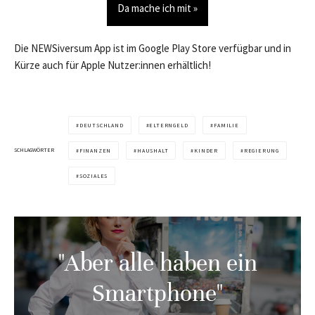
Da mache ich mit »
Die NEWSiversum App ist im Google Play Store verfügbar und in
Kürze auch für Apple Nutzer:innen erhältlich!
DEUTSCHLAND
ELTERNGELD
FAMILIE
SCHLAGWÖRTER
FINANZEN
HAUSHALT
KINDER
REGIERUNG
SOZIALES
"Aber alle haben ein
Smartphone"