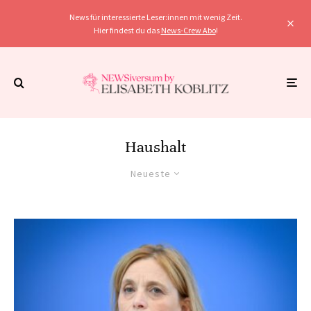
News für interessierte Leser:innen mit wenig Zeit.
Hier findest du das
News-Crew Abo
!
Haushalt
Neueste