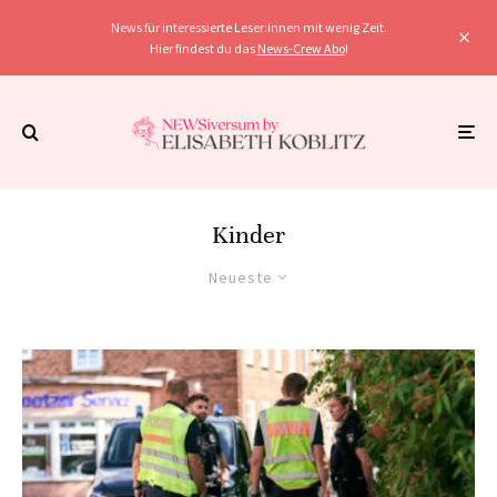
News für interessierte Leser:innen mit wenig Zeit.
Hier findest du das
News-Crew Abo
!
Kinder
Neueste