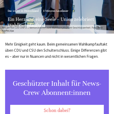
Das ist los in Deutschland
·
3 Minuten Lesedauer
Ein Herz und eine Seele – Union zelebriert
Wahlkampfauftakt
Spitzen von CDU und CSU demonstrieren zum Wahlkampfauftakt Geschlossenheit. Foto: Peter
Kneffel/dpa
Mehr Einigkeit geht kaum. Beim gemeinsamen Wahlkampfauftakt
üben CDU und CSU den Schulterschluss. Einige Differenzen gibt
es – aber nur in Nuancen und nicht in wesentlichen Fragen.
Geschützter Inhalt für News-
Crew Abonnent:innen
Schon dabei?