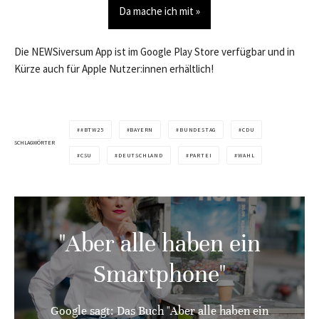
Da mache ich mit »
Die NEWSiversum App ist im Google Play Store verfügbar und in
Kürze auch für Apple Nutzer:innen erhältlich!
#BTW25
BAYERN
BUNDESTAG
CDU
SCHLAGWÖRTER
CSU
DEUTSCHLAND
PARTEI
WAHL
"Aber alle haben ein
Smartphone"
Google sagt: Das Buch "Aber alle haben ein