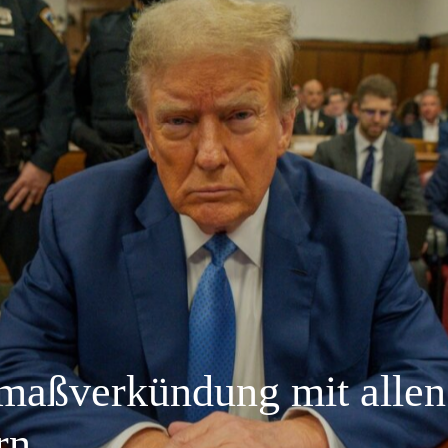
fmaßverkündung mit allen
rn