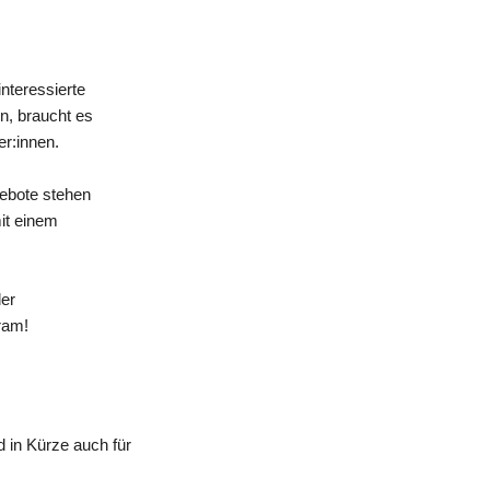
nteressierte
n, braucht es
er:innen.
gebote stehen
mit einem
der
ram!
 in Kürze auch für