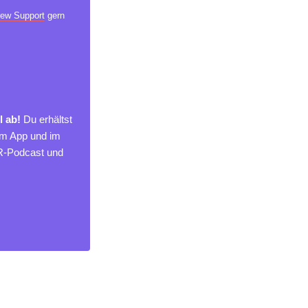
ew Support
gern
l ab!
Du erhältst
um App und im
MR-Podcast und