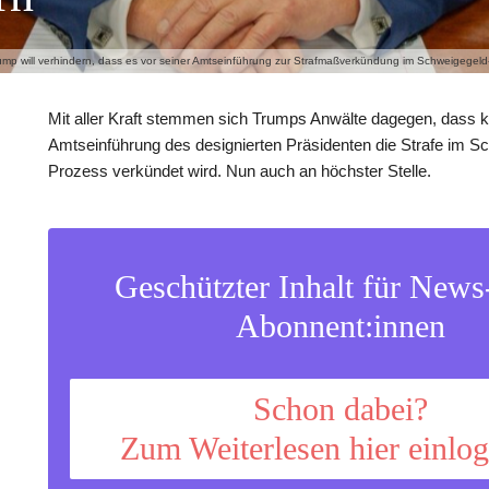
ump will verhindern, dass es vor seiner Amtseinführung zur Strafmaßverkündung im Schweigegeld
Mit aller Kraft stemmen sich Trumps Anwälte dagegen, dass k
Amtseinführung des designierten Präsidenten die Strafe im S
Prozess verkündet wird. Nun auch an höchster Stelle.
Geschützter Inhalt für New
Abonnent:innen
Schon dabei?
Zum Weiterlesen hier einlo