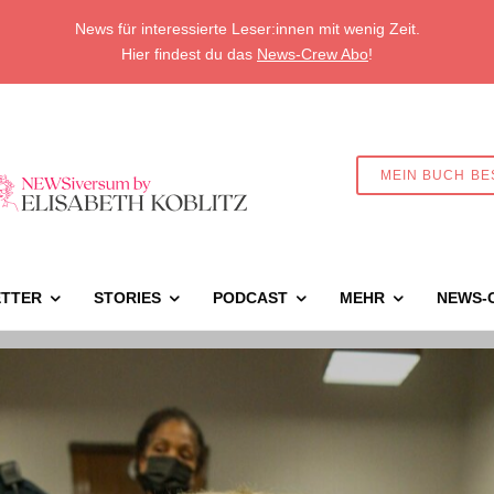
News für interessierte Leser:innen mit wenig Zeit.
Hier findest du das
News-Crew Abo
!
MEIN BUCH BE
TTER
STORIES
PODCAST
MEHR
NEWS-