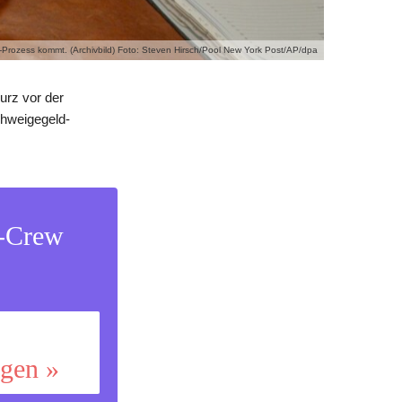
-Prozess kommt. (Archivbild) Foto: Steven Hirsch/Pool New York Post/AP/dpa
urz vor der
chweigegeld-
s-Crew
ggen »