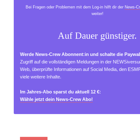
Bei Fragen oder Problemen mit dem Log-in hilft dir der
News-Cr
weiter!
Auf Dauer günstiger.
Werde News-Crew Abonnent:in und schalte die Paywal
Zugriff auf die vollständigen Meldungen in der NEWSivers
Web, überprüfte Informationen auf Social Media, den ES
viele weitere Inhalte.
Im Jahres-Abo sparst du aktuell 12 €:
Wähle jetzt dein News-Crew Abo!