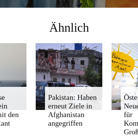
Ähnlich
se
Pakistan: Haben
Öste
ein
erneut Ziele in
Neue
mit den
Afghanistan
für
ant
angegriffen
Kom
Groß