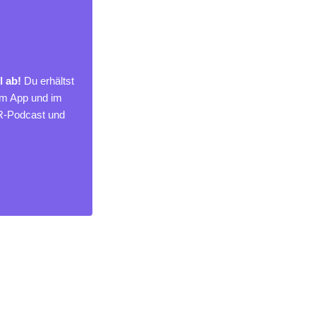
l ab!
Du erhältst
um App und im
MR-Podcast und