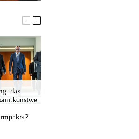
ngt das
samtkunstwe
ormpaket?