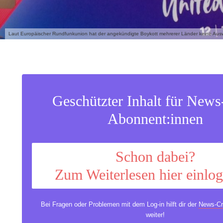
Laut Europäischer Rundfunkunion hat der angekündigte Boykott mehrerer Länder keine Ausw
Geschützter Inhalt für New
Abonnent:innen
Schon dabei?
Zum Weiterlesen hier einlo
Bei Fragen oder Problemen mit dem Log-in hilft dir der
News-Cr
weiter!