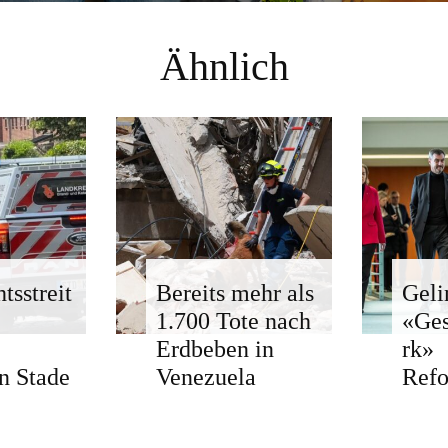
Ähnlich
tsstreit
Bereits mehr als
Geli
1.700 Tote nach
«Ge
Erdbeben in
rk»
n Stade
Venezuela
Ref