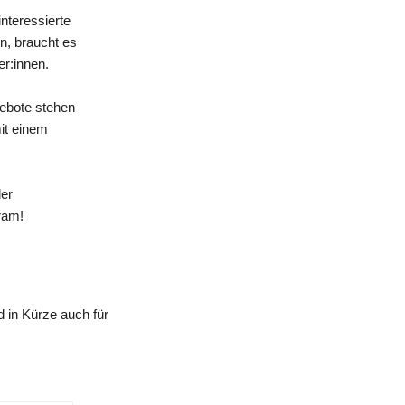
nteressierte
n, braucht es
er:innen.
gebote stehen
mit einem
der
ram!
 in Kürze auch für