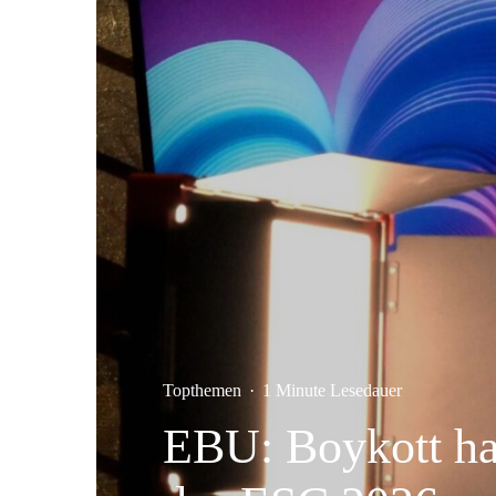
Topthemen
·
1 Minute Lesedauer
EBU: Boykott hat