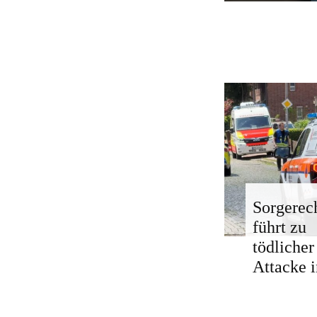
Sorgerech
führt zu
tödlicher
Attacke i