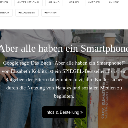
SEHEN
INTERNATIONAL
IRLAND
ISRAEL
MEDIEN
MUSIK
RREICH
SLOWENIEN
SPANIEN
Aber alle haben ein Smartphon
Google sagt: Das Buch "Aber alle haben ein Smartphone!"
von Elisabeth Koblitz ist ein SPIEGEL-Bestseller. Es ist ein
Ratgeber, der Eltern dabei unterstützt, ihre Kinder sicher
durch die Nutzung von Handys und sozialen Medien zu
begleiten.
Infos & Bestellung »