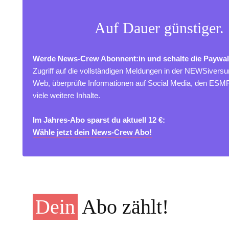
Auf Dauer günstiger.
Werde News-Crew Abonnent:in und schalte die Paywal
Zugriff auf die vollständigen Meldungen in der NEWSivers
Web, überprüfte Informationen auf Social Media, den ES
viele weitere Inhalte.
Im Jahres-Abo sparst du aktuell 12 €:
Wähle jetzt dein News-Crew Abo!
Dein
Abo zählt!