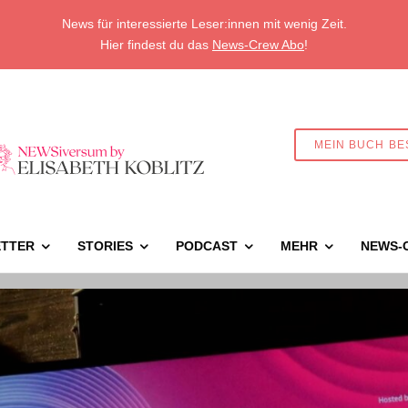
News für interessierte Leser:innen mit wenig Zeit.
Hier findest du das
News-Crew Abo
!
MEIN BUCH BE
TTER
STORIES
PODCAST
MEHR
NEWS-