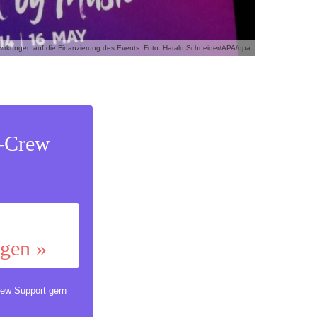
irkungen auf die Finanzierung des Events. Foto: Harald Schneider/APA/dpa
s-Crew
ggen »
ew Support
gern