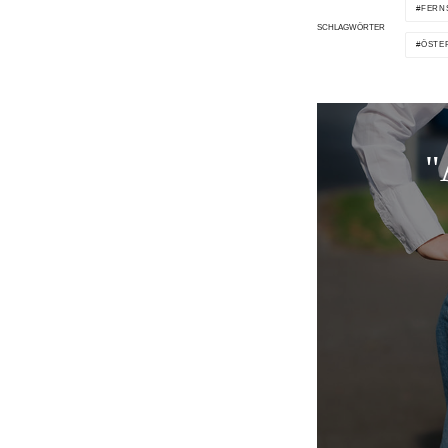
FERN
SCHLAGWÖRTER
ÖSTE
"