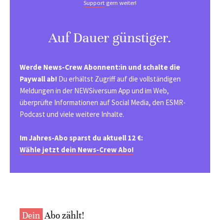
Support
gern weiter!
Auf Dauer günstiger.
Werde News-Crew Abonnent:in und schalte die
Paywall ab!
Du erhältst Zugriff auf die vollständigen
Meldungen in der NEWSiversum App und im Web,
überprüfte Informationen auf Social Media, den ESMR-
Podcast und viele weitere Inhalte.
Im Jahres-Abo sparst du aktuell 12 €:
Wähle jetzt dein News-Crew Abo!
Dein
Abo zählt!