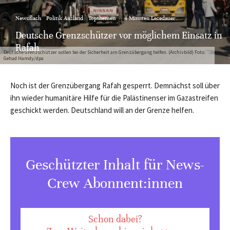
Newsflash
Politik Ausland
Topthemen
·
4 Minuten Lesedauer
Deutsche Grenzschützer vor möglichem Einsatz in
Rafah
Deutsche Grenzschützer sollen bei der Sicherheit am Grenzübergang helfen. (Archivbild) Foto:
Gehad Hamdy/dpa
Noch ist der Grenzübergang Rafah gesperrt. Demnächst soll über
ihn wieder humanitäre Hilfe für die Palästinenser im Gazastreifen
geschickt werden. Deutschland will an der Grenze helfen.
Geschützter Inhalt für News-
Crew Abonnent:innen
Schon dabei?