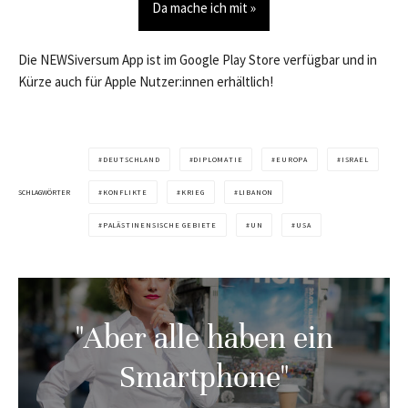
Da mache ich mit »
Die NEWSiversum App ist im Google Play Store verfügbar und in
Kürze auch für Apple Nutzer:innen erhältlich!
DEUTSCHLAND
DIPLOMATIE
EUROPA
ISRAEL
SCHLAGWÖRTER
KONFLIKTE
KRIEG
LIBANON
PALÄSTINENSISCHE GEBIETE
UN
USA
"Aber alle haben ein
Smartphone"