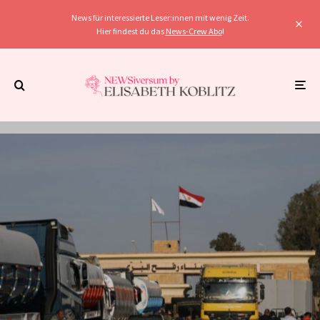
News für interessierte Leser:innen mit wenig Zeit.
Hier findest du das
News-Crew Abo
!