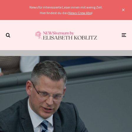
News für interessierte Leser:innen mit wenig Zeit.
Hier findest du das
News-Crew Abo
!