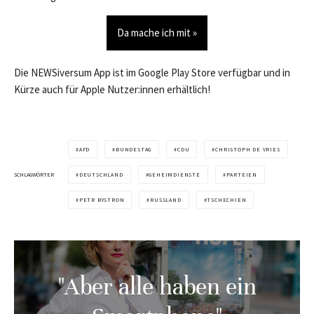
Da mache ich mit »
Die NEWSiversum App ist im Google Play Store verfügbar und in
Kürze auch für Apple Nutzer:innen erhältlich!
AFD
BUNDESTAG
CDU
CHRISTOPH DE VRIES
SCHLAGWÖRTER
DEUTSCHLAND
GEHEIMDIENSTE
PARTEIEN
PETR BYSTRON
RUSSLAND
TSCHECHIEN
"Aber alle haben ein