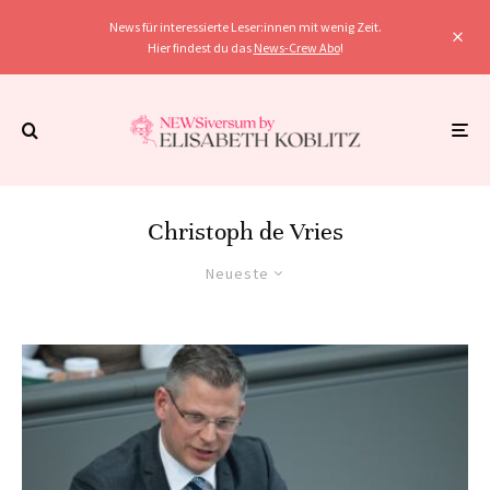
News für interessierte Leser:innen mit wenig Zeit.
Hier findest du das
News-Crew Abo
!
Christoph de Vries
Neueste