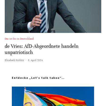
Das ist los in Deutschland
de Vries: AfD-Abgeordnete handeln
unpatriotisch
Elisabeth Koblitz
·
6. April 2024
Entdecke „Let’s talk taboo“…