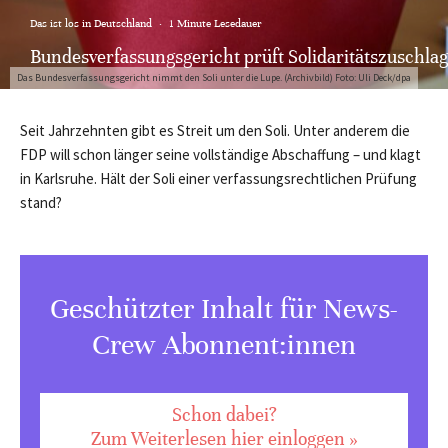
Das ist los in Deutschland
·
1 Minute Lesedauer
Bundesverfassungsgericht prüft Solidaritätszuschlag
Das Bundesverfassungsgericht nimmt den Soli unter die Lupe. (Archivbild) Foto: Uli Deck/dpa
Seit Jahrzehnten gibt es Streit um den Soli. Unter anderem die
FDP will schon länger seine vollständige Abschaffung – und klagt
in Karlsruhe. Hält der Soli einer verfassungsrechtlichen Prüfung
stand?
Geschützter Inhalt für News-
Crew Abonnent:innen
Schon dabei?
Zum Weiterlesen hier einloggen »