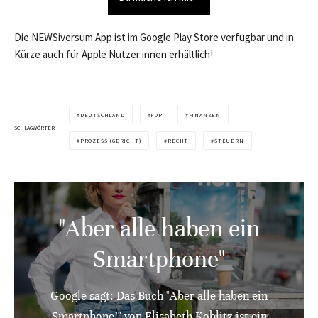
Die NEWSiversum App ist im Google Play Store verfügbar und in
Kürze auch für Apple Nutzer:innen erhältlich!
DEUTSCHLAND
FDP
FINANZEN
SCHLAGWÖRTER
PROZESS (GERICHT)
RECHT
STEUERN
"Aber alle haben ein
Smartphone"
Google sagt: Das Buch "Aber alle haben ein
Smartphone!" von Elisabeth Koblitz ist ein