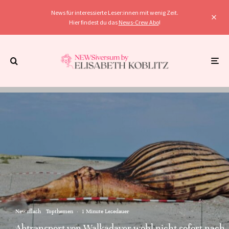
News für interessierte Leser:innen mit wenig Zeit.
Hier findest du das
News-Crew Abo
!
Newsflash
Topthemen
·
1 Minute Lesedauer
Abtransport von Walkadaver wohl nicht sofort nach