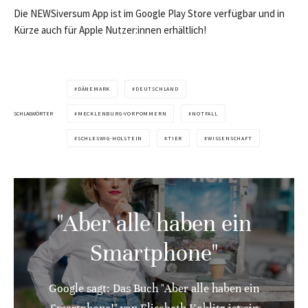
Die NEWSiversum App ist im Google Play Store verfügbar und in
Kürze auch für Apple Nutzer:innen erhältlich!
DÄNEMARK
DEUTSCHLAND
SCHLAGWÖRTER
MECKLENBURG-VORPOMMERN
NOTFALL
SCHLESWIG-HOLSTEIN
TIER
WISSENSCHAFT
"Aber alle haben ein
Smartphone"
Google sagt: Das Buch "Aber alle haben ein