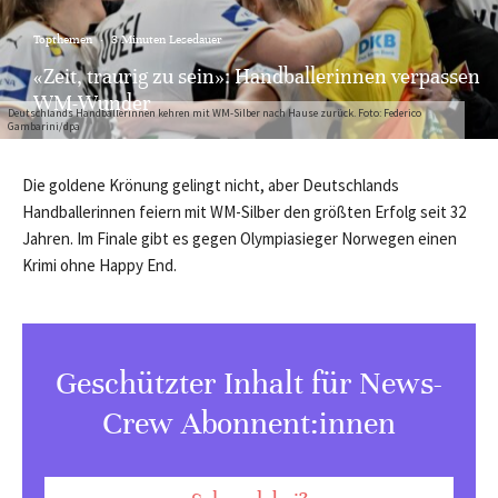
Topthemen
·
3 Minuten Lesedauer
«Zeit, traurig zu sein»: Handballerinnen verpassen
WM-Wunder
Deutschlands Handballerinnen kehren mit WM-Silber nach Hause zurück. Foto: Federico
Gambarini/dpa
Die goldene Krönung gelingt nicht, aber Deutschlands
Handballerinnen feiern mit WM-Silber den größten Erfolg seit 32
Jahren. Im Finale gibt es gegen Olympiasieger Norwegen einen
Krimi ohne Happy End.
Geschützter Inhalt für News-
Crew Abonnent:innen