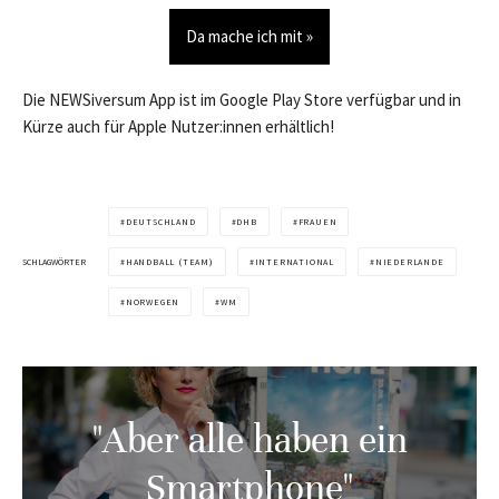
Da mache ich mit »
Die NEWSiversum App ist im Google Play Store verfügbar und in
Kürze auch für Apple Nutzer:innen erhältlich!
DEUTSCHLAND
DHB
FRAUEN
SCHLAGWÖRTER
HANDBALL (TEAM)
INTERNATIONAL
NIEDERLANDE
NORWEGEN
WM
"Aber alle haben ein
Smartphone"