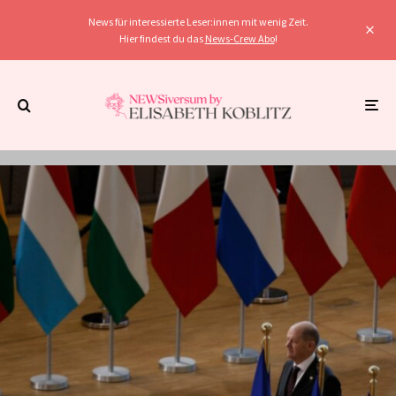
News für interessierte Leser:innen mit wenig Zeit.
Hier findest du das
News-Crew Abo
!