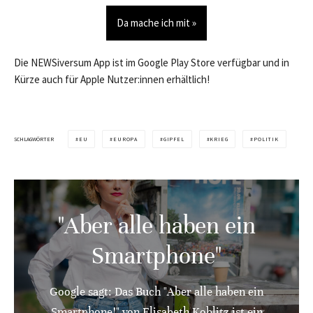
Da mache ich mit »
Die NEWSiversum App ist im Google Play Store verfügbar und in
Kürze auch für Apple Nutzer:innen erhältlich!
SCHLAGWÖRTER
EU
EUROPA
GIPFEL
KRIEG
POLITIK
"Aber alle haben ein
Smartphone"
Google sagt: Das Buch "Aber alle haben ein
Smartphone!" von Elisabeth Koblitz ist ein