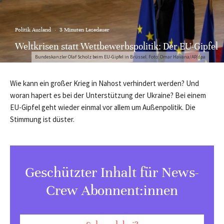
Politik Ausland
·
3 Minuten Lesedauer
Weltkrisen statt Wettbewerbspolitik: Der EU-Gipfel
Bundeskanzler Olaf Scholz beim EU-Gipfel in Brüssel. Foto: Omar Havana/AP/dpa
Wie kann ein großer Krieg in Nahost verhindert werden? Und
woran hapert es bei der Unterstützung der Ukraine? Bei einem
EU-Gipfel geht wieder einmal vor allem um Außenpolitik. Die
Stimmung ist düster.
Geschützter Inhalt für News-
Crew Abonnent:innen