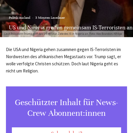
Politik Ausland
·
3 Minuten Lesedauer
US und Nigeria greifen gemeinsam IS-Terroristen an
Laut Präsident Trump griff das US-Militär Ziele des IS in Nigeria an. Foto: Alex Brandon/AP/dpa
Die USA und Nigeria gehen zusammen gegen IS-Terroristen im
Nordwesten des afrikanischen Megastaats vor. Trump sagt, er
wolle verfolgte Christen schützen. Doch laut Nigeria geht es
nicht um Religion.
Geschützter Inhalt für News-
Crew Abonnent:innen