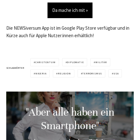
Da mache ich mit »
Die NEWSiversum App ist im Google Play Store verfügbar und in
Kürze auch für Apple Nutzer:innen erhältlich!
CHRISTENTUM
DIPLOMATIE
MILITÄR
SCHLAGWÖRTER
NIGERIA
RELIGION
TERRORISMUS
USA
"Aber alle haben ein
Smartphone"