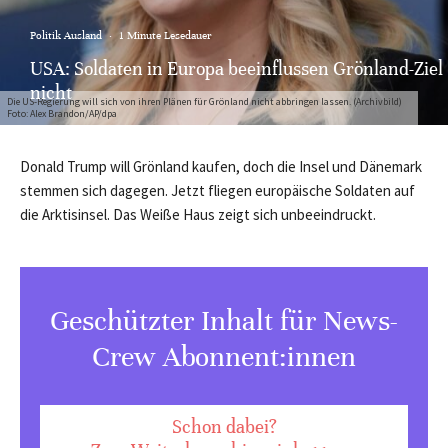
Politik Ausland
·
1 Minute Lesedauer
USA: Soldaten in Europa beeinflussen Grönland-Ziel
nicht
Die US-Regierung will sich von ihren Plänen für Grönland nicht abbringen lassen. (Archivbild)
Foto: Alex Brandon/AP/dpa
Donald Trump will Grönland kaufen, doch die Insel und Dänemark
stemmen sich dagegen. Jetzt fliegen europäische Soldaten auf
die Arktisinsel. Das Weiße Haus zeigt sich unbeeindruckt.
Geschützter Inhalt für News-
Crew Abonnent:innen
Schon dabei?