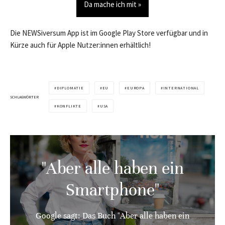
Da mache ich mit »
Die NEWSiversum App ist im Google Play Store verfügbar und in
Kürze auch für Apple Nutzer:innen erhältlich!
DIPLOMATIE
EU
EUROPA
INTERNATIONAL
SCHLAGWÖRTER
KONFLIKTE
USA
"Aber alle haben ein
Smartphone"
Google sagt: Das Buch "Aber alle haben ein