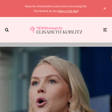
News für interessierte Leser:innen mit wenig Zeit.
Hier findest du das
News-Crew Abo
!