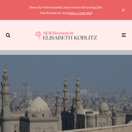
News für interessierte Leser:innen mit wenig Zeit.
Hier findest du das
News-Crew Abo
!