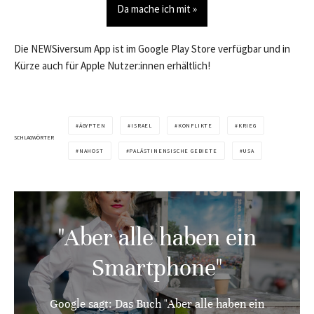
Da mache ich mit »
Die NEWSiversum App ist im Google Play Store verfügbar und in
Kürze auch für Apple Nutzer:innen erhältlich!
ÄGYPTEN
ISRAEL
KONFLIKTE
KRIEG
SCHLAGWÖRTER
NAHOST
PALÄSTINENSISCHE GEBIETE
USA
"Aber alle haben ein
Smartphone"
Google sagt: Das Buch "Aber alle haben ein