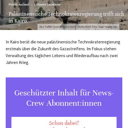
Politik Ausland
·
1 Minute Lesedauer
Palästinensische Technokratenregierung trifft sich
in Kairo
Das Treffen fand in Kairo statt. (Archivbild) Foto: Sven Hoppe/dpa
In Kairo berät die neue palästinensische Technokratenregierung
erstmals über die Zukunft des Gazastreifens. Im Fokus stehen
Verwaltung des täglichen Lebens und Wiederaufbau nach zwei
Jahren Krieg.
Geschützter Inhalt für News-
Crew Abonnent:innen
Schon dabei?