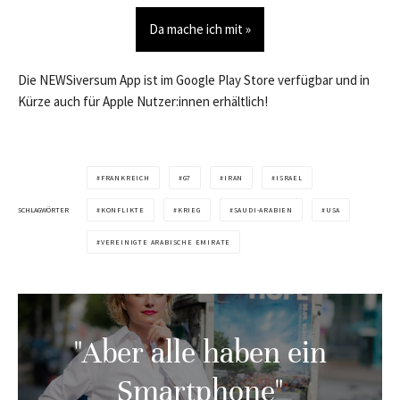
Da mache ich mit »
Die NEWSiversum App ist im Google Play Store verfügbar und in
Kürze auch für Apple Nutzer:innen erhältlich!
FRANKREICH
G7
IRAN
ISRAEL
SCHLAGWÖRTER
KONFLIKTE
KRIEG
SAUDI-ARABIEN
USA
VEREINIGTE ARABISCHE EMIRATE
"Aber alle haben ein
Smartphone"