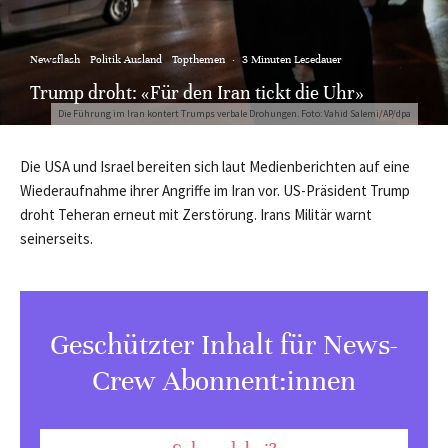
Newsflash
Politik Ausland
Topthemen
·
3 Minuten Lesedauer
Trump droht: «Für den Iran tickt die Uhr»
Die Führung im Iran kontert Trumps verbale Drohungen. Foto: Vahid Salemi/AP/dpa
Die USA und Israel bereiten sich laut Medienberichten auf eine
Wiederaufnahme ihrer Angriffe im Iran vor. US-Präsident Trump
droht Teheran erneut mit Zerstörung. Irans Militär warnt
seinerseits.
Geschützter Inhalt für News-
Crew Abonnent:innen