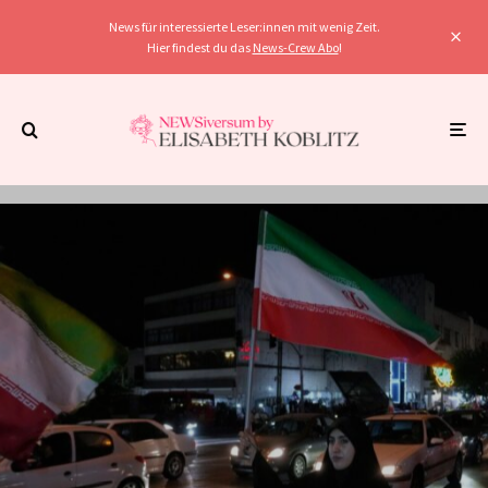
News für interessierte Leser:innen mit wenig Zeit.
Hier findest du das
News-Crew Abo
!