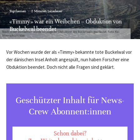
Topthemen
·
2 Minuten Lesedauer
«Timmy» war ein Weibchen – Obduktion von
Buckelwal beendet
Noch in der Dunkelheit wurde im Zuge der Obduktion des Buckelwals gearbeitet. Foto: Kai
Moorschlatt/dpa
Vor Wochen wurde der als «Timmy» bekannte tote Buckelwal vor
der dänischen Insel Anholt angespült, nun haben Forscher eine
Obduktion beendet. Doch nicht alle Fragen sind geklärt.
Geschützter Inhalt für News-
Crew Abonnent:innen
Schon dabei?