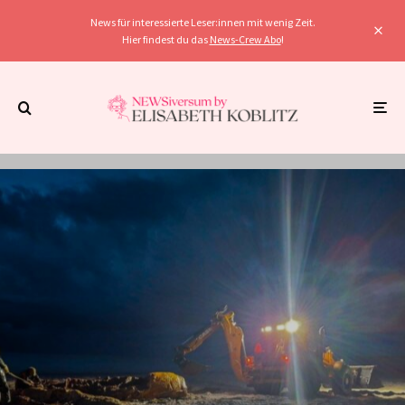
News für interessierte Leser:innen mit wenig Zeit.
Hier findest du das
News-Crew Abo
!