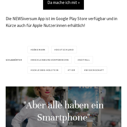
Da mache ich mit »
Die NEWSiversum App ist im Google Play Store verfügbar und in
Kürze auch für Apple Nutzer:innen erhältlich!
DÄNEMARK
DEUTSCHLAND
SCHLAGWÖRTER
MECKLENBURG-VORPOMMERN
NOTFALL
SCHLESWIG-HOLSTEIN
TIER
WISSENSCHAFT
"Aber alle haben ein
Smartphone"