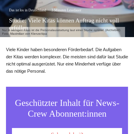
Das ist los in Deutschland
·
3 Minuten Lesedauer
Studie: Viele Kitas können Auftrag nicht voll
erfüllen
Nur in wenigen Kitas ist die Personalausstattung laut einer Studie optimal. (Archivbild)
Foto: Maximilian von Klenze/dpa
Viele Kinder haben besonderen Förderbedarf. Die Aufgaben
der Kitas werden komplexer. Die meisten sind dafür laut Studie
nicht optimal ausgerüstet. Nur eine Minderheit verfüge über
das nötige Personal.
Geschützter Inhalt für News-
Crew Abonnent:innen