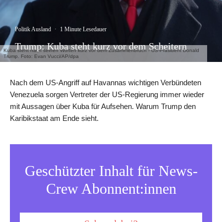
Politik Ausland
·
1 Minute Lesedauer
Trump: Kuba steht kurz vor dem Scheitern
Kuba steht nach seinen Worten kurz vor dem Zusammenbruch - US-Präsident Donald
Trump. Foto: Evan Vucci/AP/dpa
Nach dem US-Angriff auf Havannas wichtigen Verbündeten
Venezuela sorgen Vertreter der US-Regierung immer wieder
mit Aussagen über Kuba für Aufsehen. Warum Trump den
Karibikstaat am Ende sieht.
Geschützter Inhalt für News-
Crew Abonnent:innen