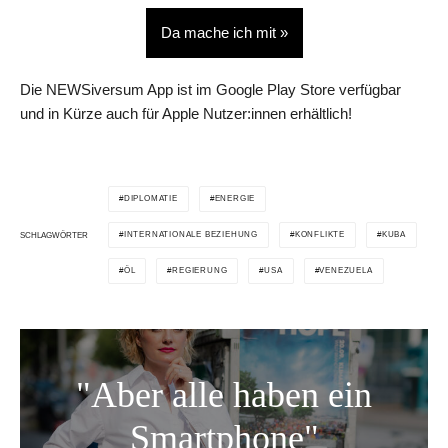
Da mache ich mit »
Die NEWSiversum App ist im Google Play Store verfügbar
und in Kürze auch für Apple Nutzer:innen erhältlich!
DIPLOMATIE
ENERGIE
INTERNATIONALE BEZIEHUNG
KONFLIKTE
KUBA
SCHLAGWÖRTER
ÖL
REGIERUNG
USA
VENEZUELA
"Aber alle haben ein
Smartphone"