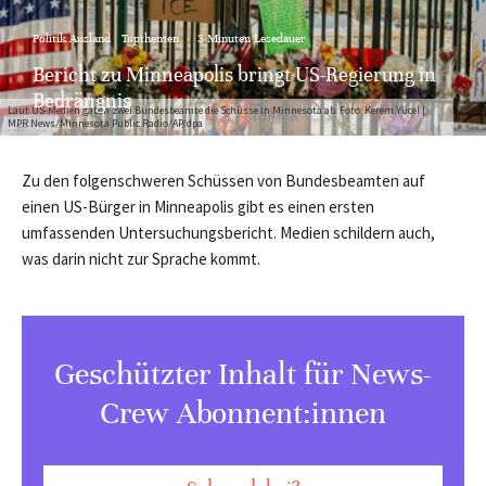
Politik Ausland
Topthemen
·
3 Minuten Lesedauer
Bericht zu Minneapolis bringt US-Regierung in
Bedrängnis
Laut US-Medien gaben zwei Bundesbeamte die Schüsse in Minnesota ab. Foto: Kerem Yücel |
MPR News/Minnesota Public Radio/AP/dpa
Zu den folgenschweren Schüssen von Bundesbeamten auf
einen US-Bürger in Minneapolis gibt es einen ersten
umfassenden Untersuchungsbericht. Medien schildern auch,
was darin nicht zur Sprache kommt.
Geschützter Inhalt für News-
Crew Abonnent:innen