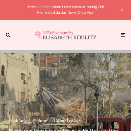
News für interessierte Leser:innen mit wenig Zeit.
Hier findest du das
News-Crew Abo
!
Politik Ausland
Topthemen
·
1 Minute Lesedauer
Sorge vor Vergeltung: Israelische Botschaften