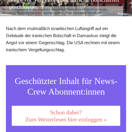
geschlossen
Bei einer Explosion in der syrischen Hauptstadt Damaskus ist ein General der
iranischen Revolutionsgarden getötet worden. Foto: Hummam Sheikh Ali/XinHua/dpa
Nach dem mutmaßlich israelischen Luftangriff auf ein
Gebäude der iranischen Botschaft in Damaskus steigt die
Angst vor einem Gegenschlag. Die USA rechnen mit einem
iranischem Vergeltungsschlag.
Geschützter Inhalt für News-
Crew Abonnent:innen
Schon dabei?
Zum Weiterlesen hier einloggen »