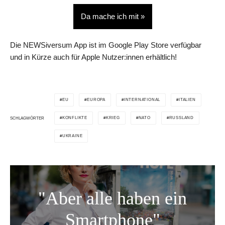
Da mache ich mit »
Die NEWSiversum App ist im Google Play Store verfügbar
und in Kürze auch für Apple Nutzer:innen erhältlich!
EU
EUROPA
INTERNATIONAL
ITALIEN
KONFLIKTE
KRIEG
NATO
RUSSLAND
SCHLAGWÖRTER
UKRAINE
"Aber alle haben ein
Smartphone"