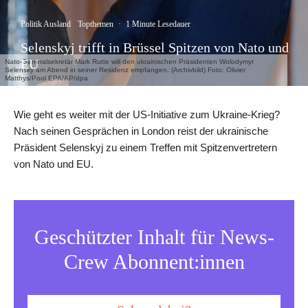
Politik Ausland
Topthemen
·
1 Minute Lesedauer
Selenskyj trifft in Brüssel Spitzen von Nato und
EU
Nato-Generalsekretär Mark Rutte will den ukrainischen Präsidenten Wolodymyr
Selensky am Abend in seiner Residenz empfangen. (Archivbild) Foto: Olivier
Matthys/Pool EPA/AP/dpa
Wie geht es weiter mit der US-Initiative zum Ukraine-Krieg?
Nach seinen Gesprächen in London reist der ukrainische
Präsident Selenskyj zu einem Treffen mit Spitzenvertretern
von Nato und EU.
Geschützter Inhalt für News-
Crew Abonnent:innen