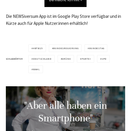
Die NEWSiversum App ist im Google Play Store verfügbar und in
Kürze auch für Apple Nutzer:innen erhältlich!
#BTW25
BUNDESREGIERUNG
BUNDESTAG
SCHLAGWÖRTER
DEUTSCHLAND
GRÜNE
PARTEI
SPD
WAHL
"Aber alle haben ein
Smartphone"