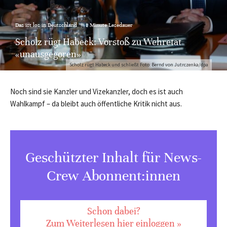
Das ist los in Deutschland
·
1 Minute Lesedauer
Scholz rügt Habeck: Vorstoß zu Wehretat
«unausgegoren»
Scholz rügt Habeck und schließt Foto: Bernd von Jutrczenka/dpa
Noch sind sie Kanzler und Vizekanzler, doch es ist auch
Wahlkampf – da bleibt auch öffentliche Kritik nicht aus.
Geschützter Inhalt für News-
Crew Abonnent:innen
Schon dabei?
Zum Weiterlesen hier einloggen »