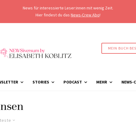
News für interessierte Leser:innen mit wenig Zeit.
Hier findest du das
News-Crew Abo
!
MEIN BUCH BE
WSLETTER
STORIES
PODCAST
MEHR
NEWS-C
insen
lteste