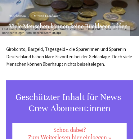
Topthemen
·
1 Minute Lesedauer
Viele Menschen können keine Rücklagen bilden
Laut einer Umfrage will oder kann fast jeder fünfte Erwachsene in Deutschland kein Geld auf die
hohe Kante legen. Foto: Hendrik Schmidt/dpa
Girokonto, Bargeld, Tagesgeld – die Sparerinnen und Sparer in
Deutschland haben klare Favoriten bei der Geldanlage. Doch viele
Menschen können überhaupt nichts beiseitelegen.
Geschützter Inhalt für News-
Crew Abonnent:innen
Schon dabei?
Zum Weiterlesen hier einloggen »