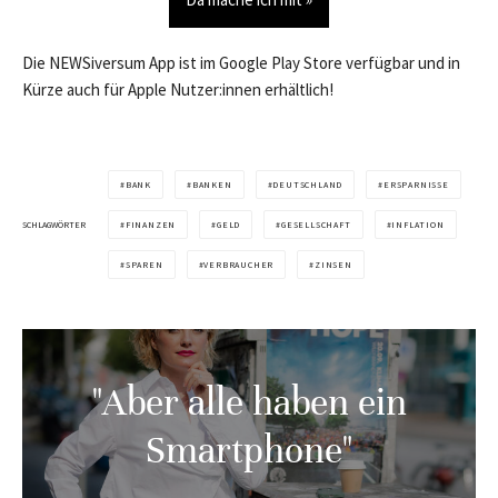
Die NEWSiversum App ist im Google Play Store verfügbar und in
Kürze auch für Apple Nutzer:innen erhältlich!
BANK
BANKEN
DEUTSCHLAND
ERSPARNISSE
SCHLAGWÖRTER
FINANZEN
GELD
GESELLSCHAFT
INFLATION
SPAREN
VERBRAUCHER
ZINSEN
"Aber alle haben ein
Smartphone"