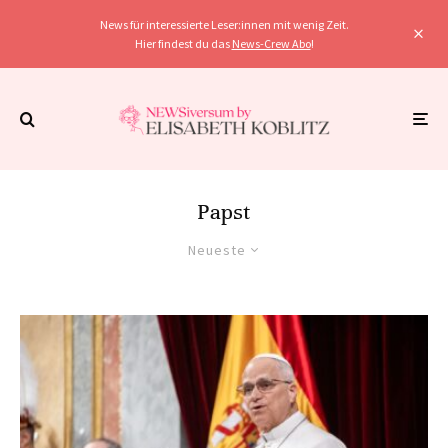
News für interessierte Leser:innen mit wenig Zeit.
Hier findest du das
News-Crew Abo
!
Papst
Neueste