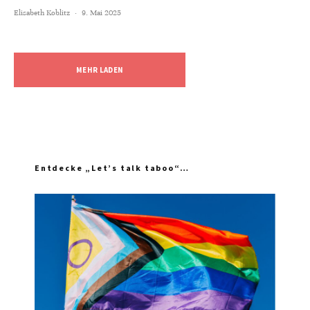
Elisabeth Koblitz
·
9. Mai 2025
MEHR LADEN
Entdecke „Let’s talk taboo“…