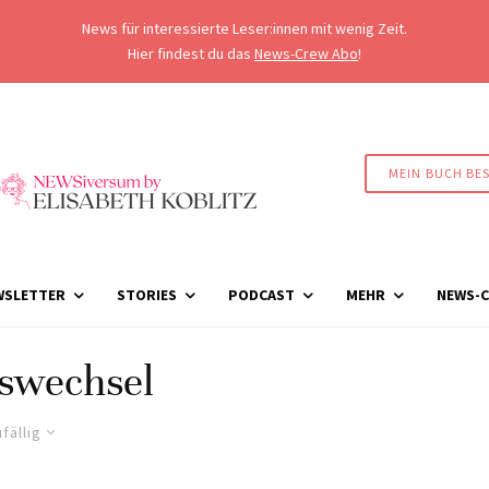
News für interessierte Leser:innen mit wenig Zeit.
Hier findest du das
News-Crew Abo
!
MEIN BUCH BE
WSLETTER
STORIES
PODCAST
MEHR
NEWS-C
swechsel
fällig