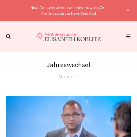
News für interessierte Leser:innen mit wenig Zeit.
Hier findest du das
News-Crew Abo
!
Jahreswechsel
Älteste