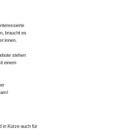
nteressierte
n, braucht es
er:innen.
gebote stehen
mit einem
der
ram!
 in Kürze auch für