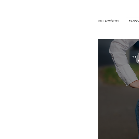
EXPL
SCHLAGWÖRTER
"