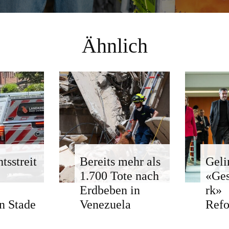
Ähnlich
tsstreit
Bereits mehr als
Geli
1.700 Tote nach
«Ge
Erdbeben in
rk»
n Stade
Venezuela
Ref