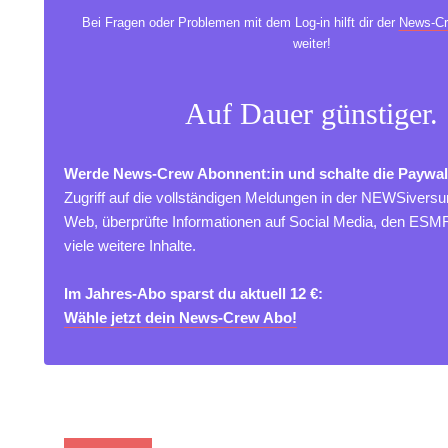
Bei Fragen oder Problemen mit dem Log-in hilft dir der
News-Cr
weiter!
Auf Dauer günstiger.
Werde News-Crew Abonnent:in und schalte die Paywal
Zugriff auf die vollständigen Meldungen in der NEWSivers
Web, überprüfte Informationen auf Social Media, den ES
viele weitere Inhalte.
Im Jahres-Abo sparst du aktuell 12 €:
Wähle jetzt dein News-Crew Abo!