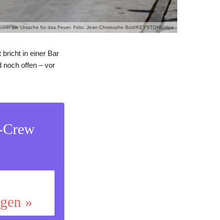
en über die Ursache für das Feuer. Foto: Jean-Christophe Bott/KEYSTONE/dpa
bricht in einer Bar
 noch offen – vor
s-Crew
ggen »