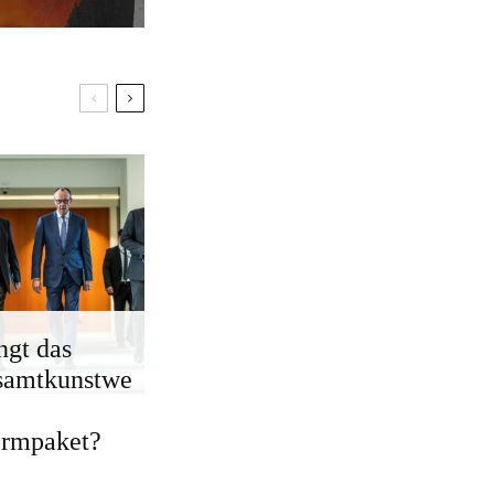
ngt das
samtkunstwe
ormpaket?