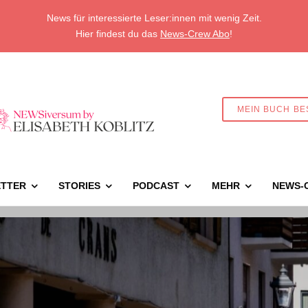
News für interessierte Leser:innen mit wenig Zeit.
Hier findest du das
News-Crew Abo
!
MEIN BUCH BE
TTER
STORIES
PODCAST
MEHR
NEWS-