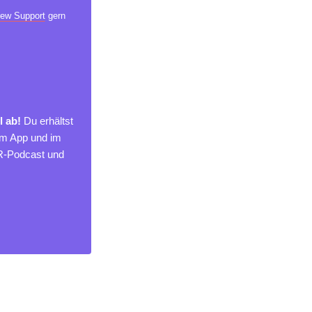
ew Support
gern
l ab!
Du erhältst
um App und im
MR-Podcast und