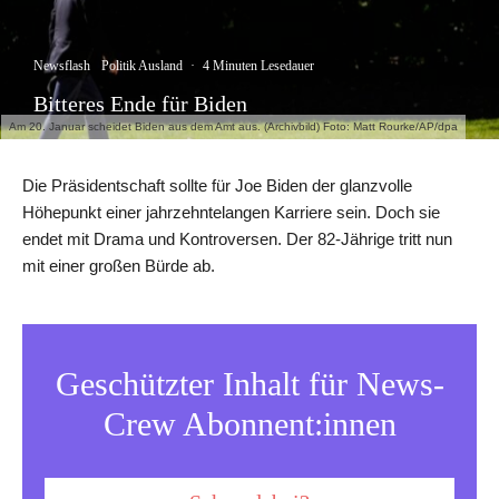
Newsflash
Politik Ausland
·
4 Minuten Lesedauer
Bitteres Ende für Biden
Am 20. Januar scheidet Biden aus dem Amt aus. (Archivbild) Foto: Matt Rourke/AP/dpa
Die Präsidentschaft sollte für Joe Biden der glanzvolle
Höhepunkt einer jahrzehntelangen Karriere sein. Doch sie
endet mit Drama und Kontroversen. Der 82-Jährige tritt nun
mit einer großen Bürde ab.
Geschützter Inhalt für News-
Crew Abonnent:innen