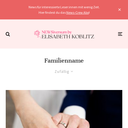
News für interessierte Leser:innen mit wenig Zeit.
Hier findest du das
News-Crew Abo
!
Familienname
Zufällig