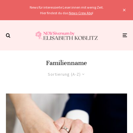
News für interessierte Leser:innen mit wenig Zeit.
Hier findest du das
News-Crew Abo
!
Familienname
Sortierung (A-Z)