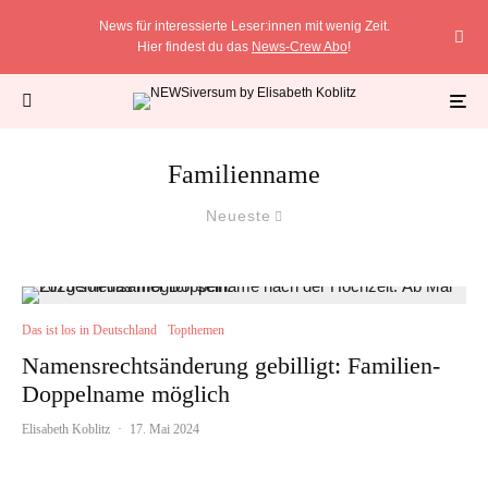
News für interessierte Leser:innen mit wenig Zeit.
Hier findest du das
News-Crew Abo
!
Familienname
Neueste
Das ist los in Deutschland
Topthemen
Namensrechtsänderung gebilligt: Familien-
Doppelname möglich
Elisabeth Koblitz
·
17. Mai 2024