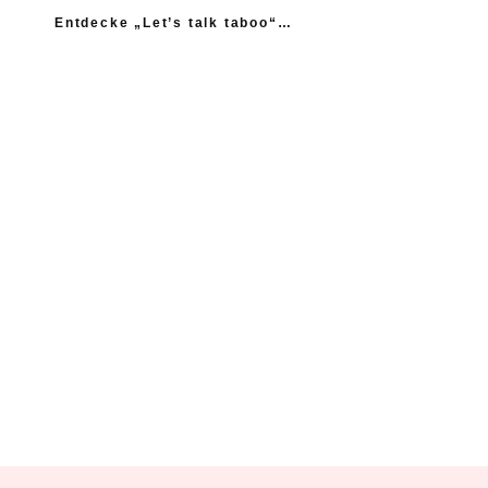
Entdecke „Let’s talk taboo“…
„Ich fühle mich wie das neue Extrem: nicht einmal
mein Gynäkologe hatte das Thema Asexualität auf dem
Radar“
“Woher sollte ich als Kind wissen, dass es
nicht normal ist, wenn die Mama einen
schlägt?”
Ein Kind mehr, wäre ein Kind zu viel