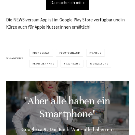
Da mache ich mit »
Die NEWSiversum App ist im Google Play Store verfügbar und in
Kürze auch für Apple Nutzer:innen erhältlich!
BUNDESRAT
DEUTSCHLAND
FAMILIE
SCHLAGWÖRTER
FAMILIENNAME
NACHNAME
VERWALTUNG
"Aber alle haben ein
Smartphone"
Google sagt: Das Buch "Aber alle haben ein