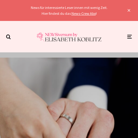
News für interessierte Leser:innen mit wenig Zeit.
Hier findest du das
News-Crew Abo
!