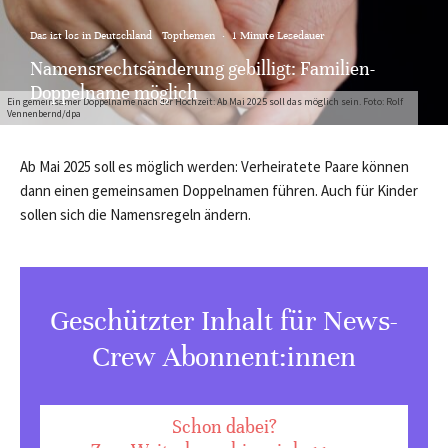
Das ist los in Deutschland
Topthemen
·
1 Minute Lesedauer
Namensrechtsänderung gebilligt: Familien-
Doppelname möglich
Ein gemeinsamer Doppelname nach der Hochzeit: Ab Mai 2025 soll das möglich sein. Foto: Rolf
Vennenbernd/dpa
Ab Mai 2025 soll es möglich werden: Verheiratete Paare können
dann einen gemeinsamen Doppelnamen führen. Auch für Kinder
sollen sich die Namensregeln ändern.
Geschützter Inhalt für News-
Crew Abonnent:innen
Schon dabei?