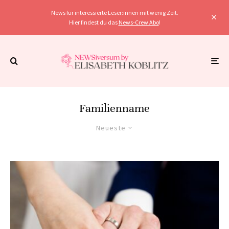
News für interessierte Leser:innen mit wenig Zeit.
Hier findest du das
News-Crew Abo
!
Familienname
Neueste