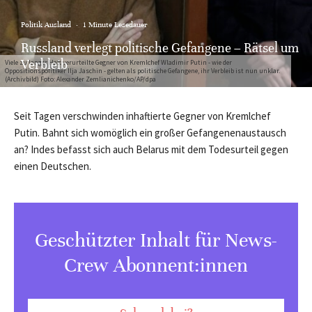
Politik Ausland
·
1 Minute Lesedauer
Russland verlegt politische Gefangene – Rätsel um
Verbleib
Viele zu langer Haft verurteilte Gegner von Kremlchef Wladimir Putin - wie der
Oppositionspolitiker Ilja Jaschin - gelten als politische Gefangene, ihr Verbleib ist nun unklar.
(Archivbild) Foto: Alexander Zemlianichenko/AP/dpa
Seit Tagen verschwinden inhaftierte Gegner von Kremlchef
Putin. Bahnt sich womöglich ein großer Gefangenenaustausch
an? Indes befasst sich auch Belarus mit dem Todesurteil gegen
einen Deutschen.
Geschützter Inhalt für News-
Crew Abonnent:innen