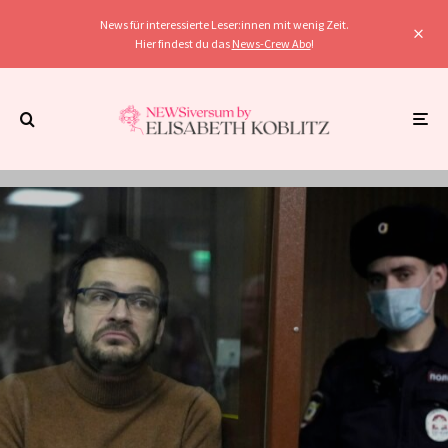
News für interessierte Leser:innen mit wenig Zeit.
Hier findest du das
News-Crew Abo
!