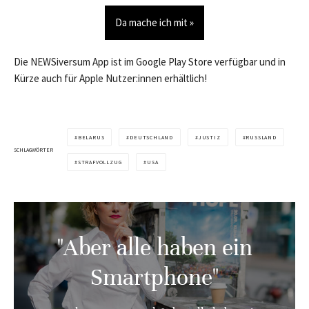
Da mache ich mit »
Die NEWSiversum App ist im Google Play Store verfügbar und in
Kürze auch für Apple Nutzer:innen erhältlich!
BELARUS
DEUTSCHLAND
JUSTIZ
RUSSLAND
SCHLAGWÖRTER
STRAFVOLLZUG
USA
"Aber alle haben ein
Smartphone"