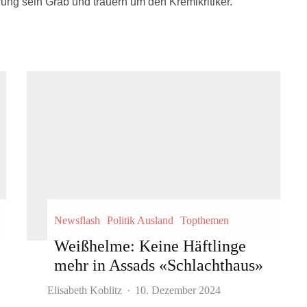
rung sein Grab und trauern um den Kremlkritiker.
Newsflash
Politik Ausland
Topthemen
Weißhelme: Keine Häftlinge
mehr in Assads «Schlachthaus»
Elisabeth Koblitz
·
10. Dezember 2024