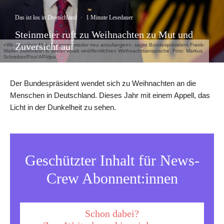
Das ist los in Deutschland
·
1 Minute Lesedauer
Steinmeier ruft zu Weihnachten zu Mut und
Zuversicht auf
«Wir brauchen Mut, um immer wieder neu anzufangen», sagte Bundespräsident Frank-
Walter Steinmeier in seiner vorab veröffentlichten Weihnachtsansprache. Foto: Markus
Schreiber/Pool AP/dpa
Der Bundespräsident wendet sich zu Weihnachten an die
Menschen in Deutschland. Dieses Jahr mit einem Appell, das
Licht in der Dunkelheit zu sehen.
Geschützter Inhalt für News-
Crew Abonnent:innen
Schon dabei?