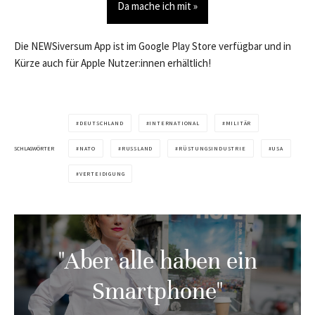
Da mache ich mit »
Die NEWSiversum App ist im Google Play Store verfügbar und in
Kürze auch für Apple Nutzer:innen erhältlich!
DEUTSCHLAND
INTERNATIONAL
MILITÄR
SCHLAGWÖRTER
NATO
RUSSLAND
RÜSTUNGSINDUSTRIE
USA
VERTEIDIGUNG
"Aber alle haben ein
Smartphone"