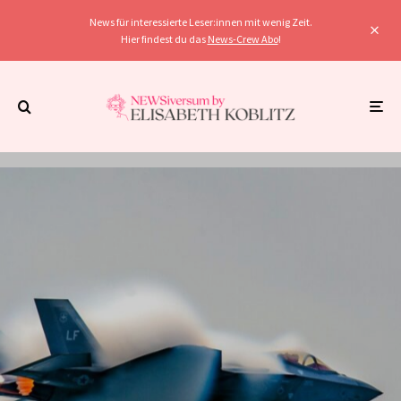
News für interessierte Leser:innen mit wenig Zeit.
Hier findest du das
News-Crew Abo
!