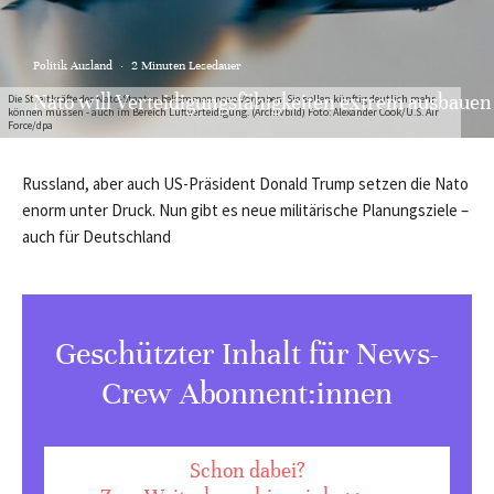
Politik Ausland
·
2 Minuten Lesedauer
Nato will Verteidigungsfähigkeiten extrem ausbauen
Die Streitkräfte der Nato-Staaten bekommen neue Vorgaben: Sie sollen künftig deutlich mehr
können müssen - auch im Bereich Luftverteidigung. (Archivbild) Foto: Alexander Cook/U.S. Air
Force/dpa
Russland, aber auch US-Präsident Donald Trump setzen die Nato
enorm unter Druck. Nun gibt es neue militärische Planungsziele –
auch für Deutschland
Geschützter Inhalt für News-
Crew Abonnent:innen
Schon dabei?