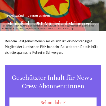
Politik Ausland
·
1 Minute Lesedauer
Mutmaßliches PKK-Mitglied auf Mallorca gefasst
In Spanien ist ein mutmaßliches Mitglied der kurdischen Terrororganisation aufgrund eines
deutschen Haftbefehls festgenommen worden. Foto: picture alliance / dpa
Bei dem Festgenommenen soll es sich um ein hochrangiges
Mitglied der kurdischen PKK handeln. Bei weiteren Details hüllt
sich die spanische Polizei in Schweigen.
Geschützter Inhalt für News-
Crew Abonnent:innen
Schon dabei?