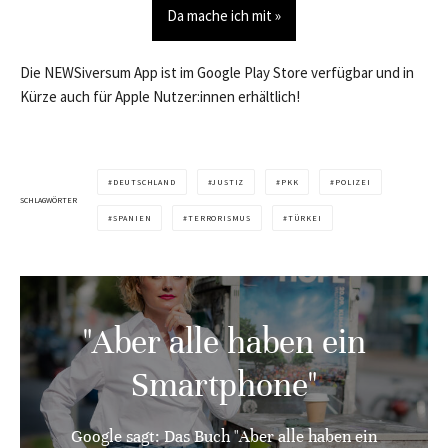
Da mache ich mit »
Die NEWSiversum App ist im Google Play Store verfügbar und in
Kürze auch für Apple Nutzer:innen erhältlich!
DEUTSCHLAND
JUSTIZ
PKK
POLIZEI
SCHLAGWÖRTER
SPANIEN
TERRORISMUS
TÜRKEI
"Aber alle haben ein
Smartphone"
Google sagt: Das Buch "Aber alle haben ein