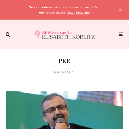
News für interessierte Leser:innen mit wenig Zeit.
Hier findest du das
News-Crew Abo
!
PKK
Neueste