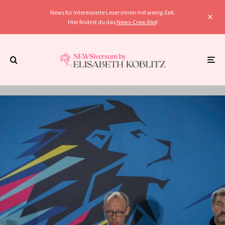
News für interessierte Leser:innen mit wenig Zeit.
Hier findest du das
News-Crew Abo
!