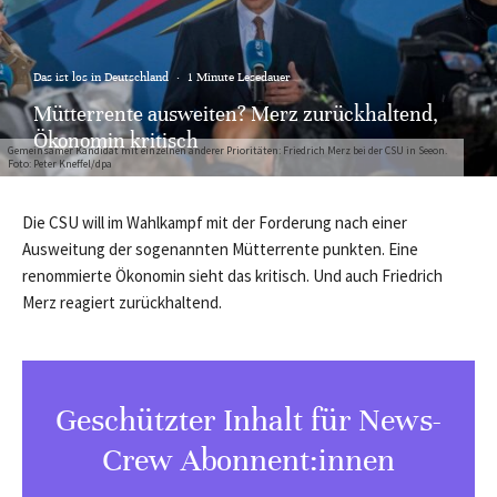
Das ist los in Deutschland
·
1 Minute Lesedauer
Mütterrente ausweiten? Merz zurückhaltend,
Ökonomin kritisch
Gemeinsamer Kandidat mit einzelnen anderer Prioritäten: Friedrich Merz bei der CSU in Seeon.
Foto: Peter Kneffel/dpa
Die CSU will im Wahlkampf mit der Forderung nach einer
Ausweitung der sogenannten Mütterrente punkten. Eine
renommierte Ökonomin sieht das kritisch. Und auch Friedrich
Merz reagiert zurückhaltend.
Geschützter Inhalt für News-
Crew Abonnent:innen