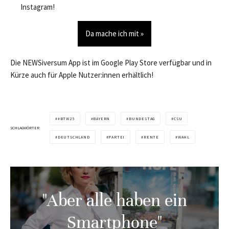
Instagram!
Da mache ich mit »
Die NEWSiversum App ist im Google Play Store verfügbar und in
Kürze auch für Apple Nutzer:innen erhältlich!
#BTW25
BAYERN
BUNDESTAG
CSU
SCHLAGWÖRTER
DEUTSCHLAND
PARTEI
RENTE
WAHL
"Aber alle haben ein
Smartphone"