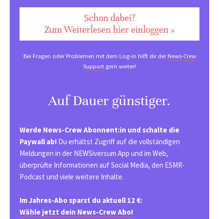
Schon dabei?
Zum Weiterlesen hier einloggen »
Bei Fragen oder Problemen mit dem Log-in hilft dir der
News-Crew
Support
gern weiter!
Auf Dauer günstiger.
Werde News-Crew Abonnent:in und schalte die
Paywall ab!
Du erhältst Zugriff auf die vollständigen
Meldungen in der NEWSiversum App und im Web,
überprüfte Informationen auf Social Media, den ESMR-
Podcast und viele weitere Inhalte.
Im Jahres-Abo sparst du aktuell 12 €:
Wähle jetzt dein News-Crew Abo!