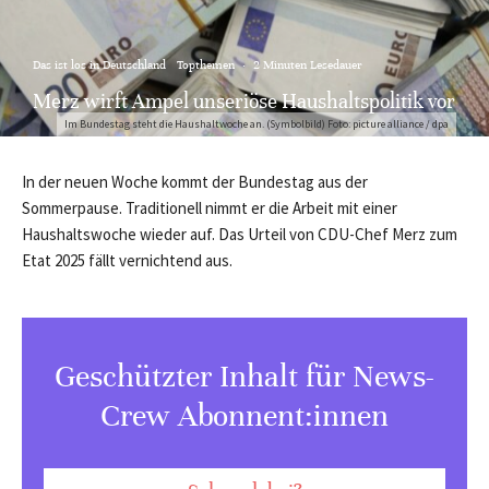
Das ist los in Deutschland
Topthemen
·
2 Minuten Lesedauer
Merz wirft Ampel unseriöse Haushaltspolitik vor
Im Bundestag steht die Haushaltwoche an. (Symbolbild) Foto: picture alliance / dpa
In der neuen Woche kommt der Bundestag aus der
Sommerpause. Traditionell nimmt er die Arbeit mit einer
Haushaltswoche wieder auf. Das Urteil von CDU-Chef Merz zum
Etat 2025 fällt vernichtend aus.
Geschützter Inhalt für News-
Crew Abonnent:innen