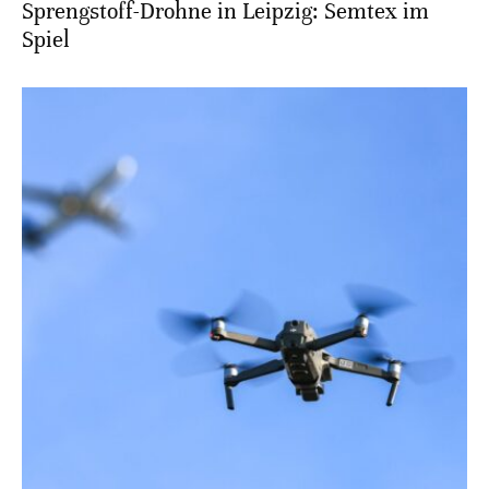
Sprengstoff-Drohne in Leipzig: Semtex im
Spiel