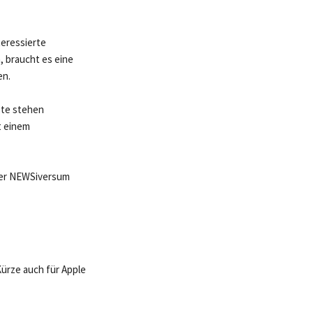
teressierte
, braucht es eine
en.
ote stehen
t einem
 der NEWSiversum
Kürze auch für Apple