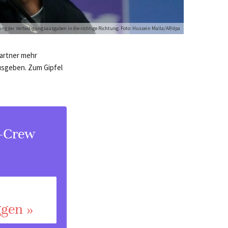
ung der Verteidigungsausgaben in die richtige Richtung. Foto: Hussein Malla/AP/dpa
Partner mehr
usgeben. Zum Gipfel
s-Crew
ggen »