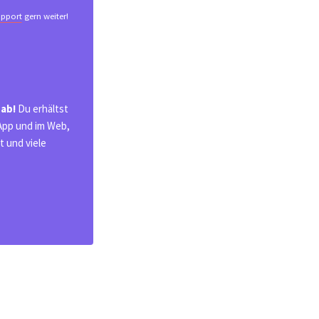
pport
gern weiter!
 ab!
Du erhältst
 App und im Web,
 und viele