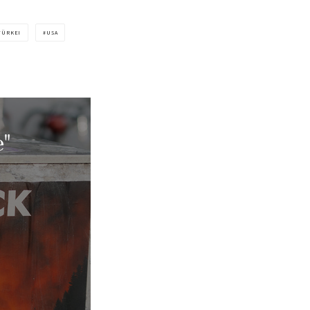
TÜRKEI
USA
"