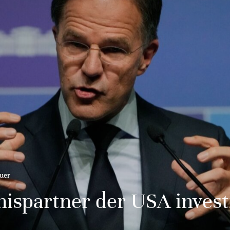
uer
ispartner der USA invest