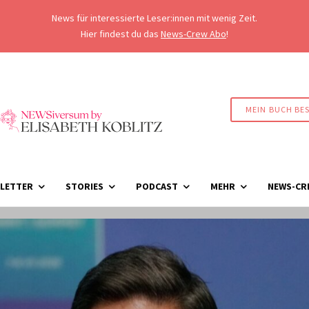
News für interessierte Leser:innen mit wenig Zeit.
Hier findest du das
News-Crew Abo
!
MEIN BUCH BE
LETTER
STORIES
PODCAST
MEHR
NEWS-CR