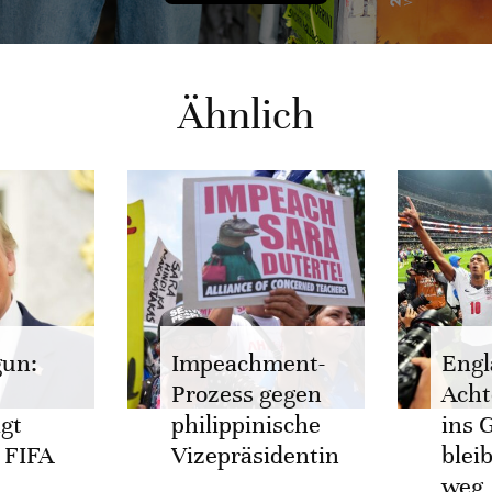
Ähnlich
gun:
Impeachment-
Engl
Prozess gegen
Acht
igt
philippinische
ins 
 FIFA
Vizepräsidentin
blei
weg