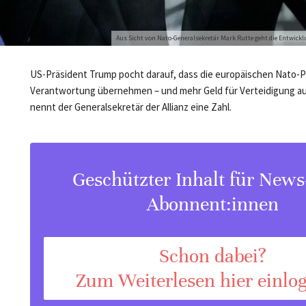
Aus Sicht von Nato-Generalsekretär Mark Rutte geht die Entwickl
US-Präsident Trump pocht darauf, dass die europäischen Nato-
Verantwortung übernehmen – und mehr Geld für Verteidigung a
nennt der Generalsekretär der Allianz eine Zahl.
Geschützter Inhalt für New
Abonnent:innen
Schon dabei?
Zum Weiterlesen hier einlo