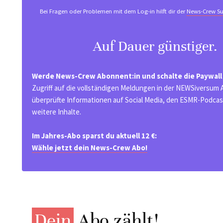
Bei Fragen oder Problemen mit dem Log-in hilft dir der
News-Crew Su
Auf Dauer günstiger.
Werde News-Crew Abonnent:in und schalte die Paywall
Zugriff auf die vollständigen Meldungen in der NEWSiversum
überprüfte Informationen auf Social Media, den ESMR-Podcast
weitere Inhalte.
Im Jahres-Abo sparst du aktuell 12 €:
Wähle jetzt dein News-Crew Abo!
Dein
Abo zählt!