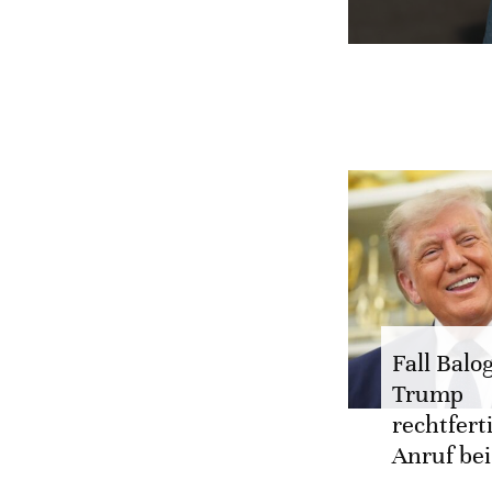
Fall Balo
Trump
rechtfert
Anruf bei