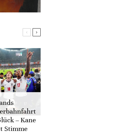
ands
erbahnfahrt
Glück – Kane
bt Stimme